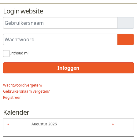
Login website
Gebruikersnaam
Wachtwoord
Toon
Onthoud mij
Inloggen
Wachtwoord vergeten?
Gebruikersnaam vergeten?
Registreer
Kalender
«
Augustus 2026
»