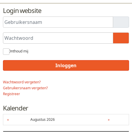
Login website
Gebruikersnaam
Wachtwoord
Toon
Onthoud mij
Inloggen
Wachtwoord vergeten?
Gebruikersnaam vergeten?
Registreer
Kalender
«
Augustus 2026
»