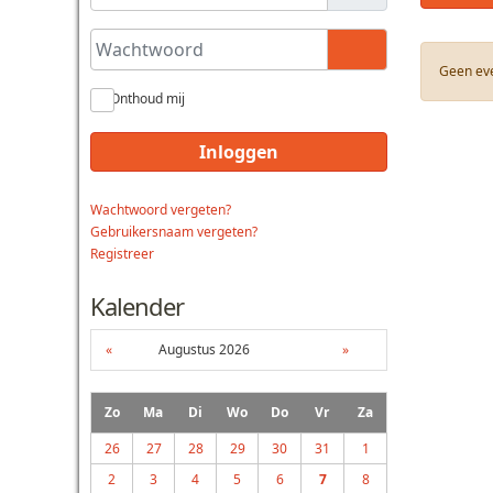
Wachtwoord
Toon wachtwoo
Geen ev
Onthoud mij
Inloggen
Wachtwoord vergeten?
Gebruikersnaam vergeten?
Registreer
Kalender
«
Augustus 2026
»
Zo
Ma
Di
Wo
Do
Vr
Za
26
27
28
29
30
31
1
2
3
4
5
6
7
8