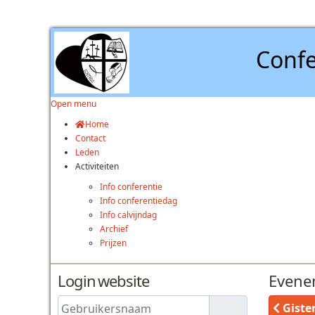
Confe
Open menu
Home
Contact
Leden
Activiteiten
Info conferentie
Info conferentiedag
Info calvijndag
Archief
Prijzen
Login website
Evene
Gebruikersnaam
Giste