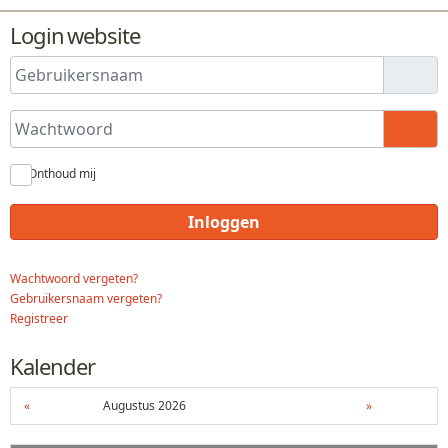
Login website
Gebruikersnaam
Wachtwoord
Toon
Onthoud mij
Inloggen
Wachtwoord vergeten?
Gebruikersnaam vergeten?
Registreer
Kalender
«
Augustus 2026
»