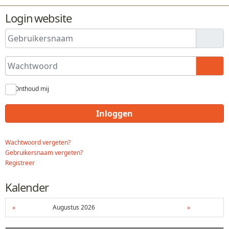
Login website
Gebruikersnaam
Wachtwoord
Toon
Onthoud mij
Inloggen
Wachtwoord vergeten?
Gebruikersnaam vergeten?
Registreer
Kalender
«
Augustus 2026
»