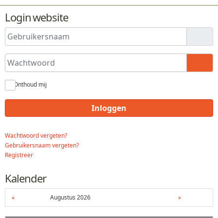
Login website
Gebruikersnaam
Wachtwoord
Toon
Onthoud mij
Inloggen
Wachtwoord vergeten?
Gebruikersnaam vergeten?
Registreer
Kalender
«
Augustus 2026
»