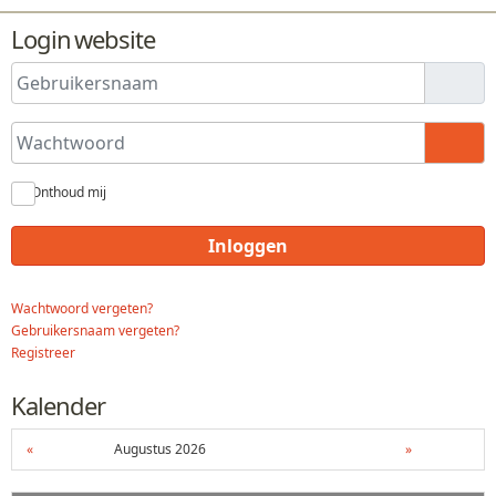
Login website
Gebruikersnaam
Wachtwoord
Toon
Onthoud mij
Inloggen
Wachtwoord vergeten?
Gebruikersnaam vergeten?
Registreer
Kalender
«
Augustus 2026
»