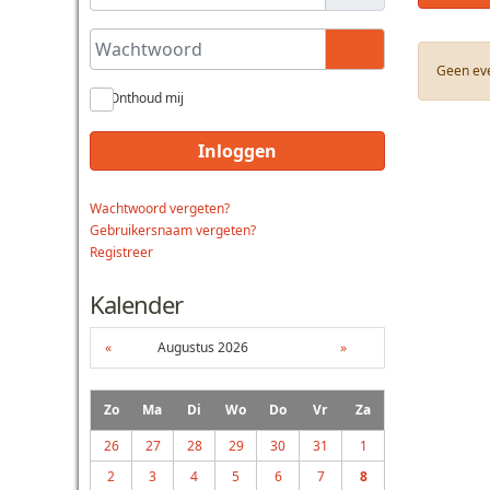
Wachtwoord
Toon wachtwoo
Geen ev
Onthoud mij
Inloggen
Wachtwoord vergeten?
Gebruikersnaam vergeten?
Registreer
Kalender
«
Augustus 2026
»
Zo
Ma
Di
Wo
Do
Vr
Za
26
27
28
29
30
31
1
2
3
4
5
6
7
8