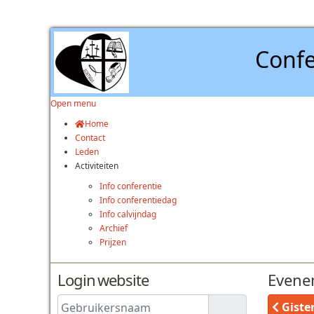
Confe
Open menu
Home
Contact
Leden
Activiteiten
Info conferentie
Info conferentiedag
Info calvijndag
Archief
Prijzen
Login website
Evene
Gebruikersnaam
Giste