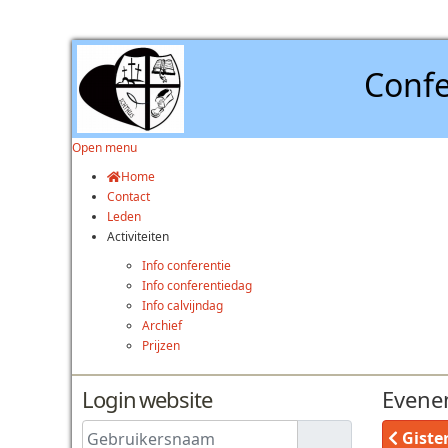
Confe
Open menu
Home
Contact
Leden
Activiteiten
Info conferentie
Info conferentiedag
Info calvijndag
Archief
Prijzen
Login website
Evene
Gebruikersnaam
Giste