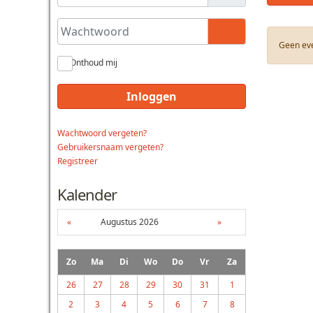
Wachtwoord
Toon wachtwoo
Geen ev
Onthoud mij
Inloggen
Wachtwoord vergeten?
Gebruikersnaam vergeten?
Registreer
Kalender
«
Augustus 2026
»
Zo
Ma
Di
Wo
Do
Vr
Za
26
27
28
29
30
31
1
2
3
4
5
6
7
8