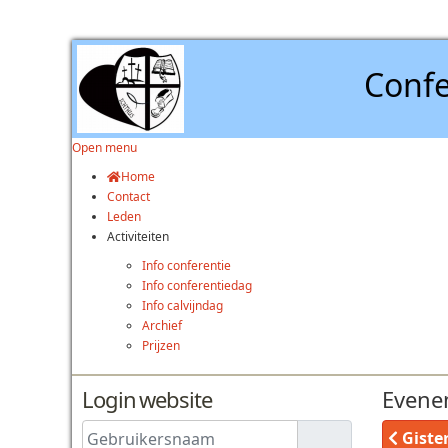
Confe
Open menu
Home
Contact
Leden
Activiteiten
Info conferentie
Info conferentiedag
Info calvijndag
Archief
Prijzen
Login website
Evene
Gebruikersnaam
Giste