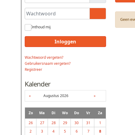
Wachtwoord
Toon wachtwoo
Geen ev
Onthoud mij
Inloggen
Wachtwoord vergeten?
Gebruikersnaam vergeten?
Registreer
Kalender
«
Augustus 2026
»
Zo
Ma
Di
Wo
Do
Vr
Za
26
27
28
29
30
31
1
2
3
4
5
6
7
8