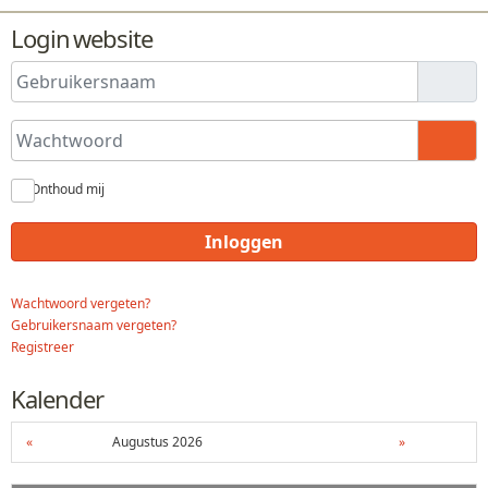
Login website
Gebruikersnaam
Wachtwoord
Toon
Onthoud mij
Inloggen
Wachtwoord vergeten?
Gebruikersnaam vergeten?
Registreer
Kalender
«
Augustus 2026
»