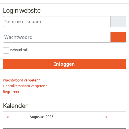
Login website
Gebruikersnaam
Wachtwoord
Toon
Onthoud mij
Inloggen
Wachtwoord vergeten?
Gebruikersnaam vergeten?
Registreer
Kalender
«
Augustus 2026
»