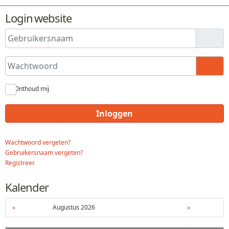
Login website
Gebruikersnaam
Wachtwoord
Toon
Onthoud mij
Inloggen
Wachtwoord vergeten?
Gebruikersnaam vergeten?
Registreer
Kalender
«
Augustus 2026
»