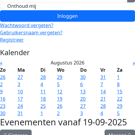
T
Onthoud mij
Inloggen
Wachtwoord vergeten?
Gebruikersnaam vergeten?
Registreer
Kalender
«
Augustus 2026
»
Zo
Ma
Di
Wo
Do
Vr
Za
26
27
28
29
30
31
1
2
3
4
5
6
7
8
9
10
11
12
13
14
15
16
17
18
19
20
21
22
23
24
25
26
27
28
29
30
31
1
2
3
4
5
Evenementen vanaf 19-09-2025