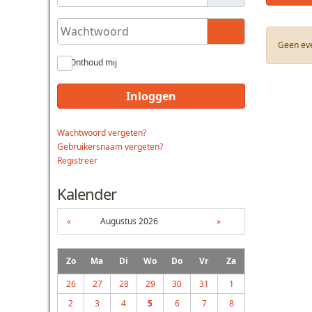
Wachtwoord
Toon wachtwoo
Geen ev
Onthoud mij
Inloggen
Wachtwoord vergeten?
Gebruikersnaam vergeten?
Registreer
Kalender
«
Augustus 2026
»
Zo
Ma
Di
Wo
Do
Vr
Za
26
27
28
29
30
31
1
2
3
4
5
6
7
8