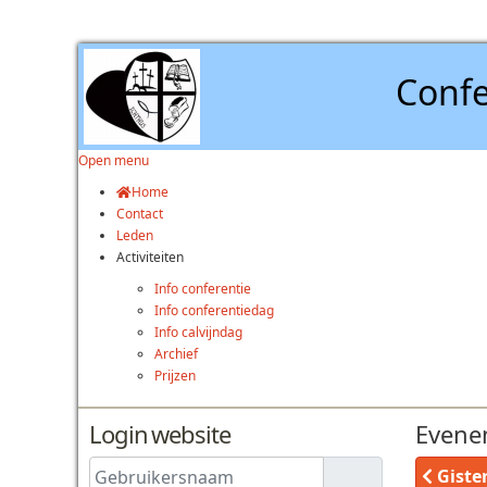
Confe
Open menu
Home
Contact
Leden
Activiteiten
Info conferentie
Info conferentiedag
Info calvijndag
Archief
Prijzen
Login website
Evene
Gebruikersnaam
Giste