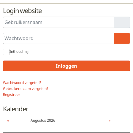
Login website
Gebruikersnaam
Wachtwoord
Toon
Onthoud mij
Inloggen
Wachtwoord vergeten?
Gebruikersnaam vergeten?
Registreer
Kalender
«
Augustus 2026
»