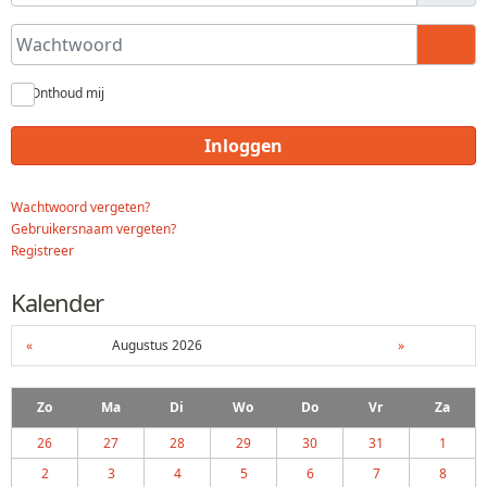
Wachtwoord
Toon
Onthoud mij
Inloggen
Wachtwoord vergeten?
Gebruikersnaam vergeten?
Registreer
Kalender
«
Augustus 2026
»
Zo
Ma
Di
Wo
Do
Vr
Za
26
27
28
29
30
31
1
2
3
4
5
6
7
8