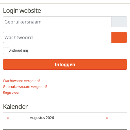
Login website
Gebruikersnaam
Wachtwoord
Toon
Onthoud mij
Inloggen
Wachtwoord vergeten?
Gebruikersnaam vergeten?
Registreer
Kalender
«
Augustus 2026
»