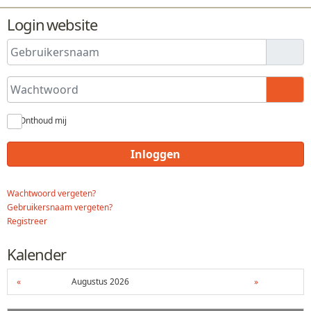
Login website
Gebruikersnaam
Wachtwoord
Toon
Onthoud mij
Inloggen
Wachtwoord vergeten?
Gebruikersnaam vergeten?
Registreer
Kalender
«
Augustus 2026
»