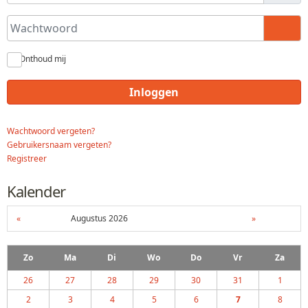
Wachtwoord
Toon
Onthoud mij
Inloggen
Wachtwoord vergeten?
Gebruikersnaam vergeten?
Registreer
Kalender
«
Augustus 2026
»
Zo
Ma
Di
Wo
Do
Vr
Za
26
27
28
29
30
31
1
2
3
4
5
6
7
8