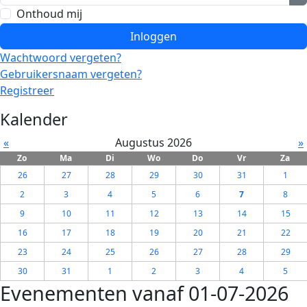
T
Onthoud mij
Inloggen
Wachtwoord vergeten?
Gebruikersnaam vergeten?
Registreer
Kalender
«
Augustus 2026
»
Zo
Ma
Di
Wo
Do
Vr
Za
26
27
28
29
30
31
1
2
3
4
5
6
7
8
9
10
11
12
13
14
15
16
17
18
19
20
21
22
23
24
25
26
27
28
29
30
31
1
2
3
4
5
Evenementen vanaf 01-07-2026