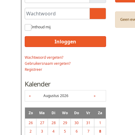
Wachtwoord
Toon wachtwoo
Geen ev
Onthoud mij
Inloggen
Wachtwoord vergeten?
Gebruikersnaam vergeten?
Registreer
Kalender
«
Augustus 2026
»
Zo
Ma
Di
Wo
Do
Vr
Za
26
27
28
29
30
31
1
2
3
4
5
6
7
8