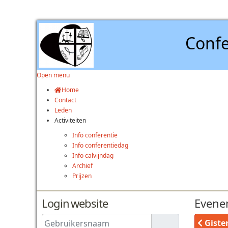
Confe
Open menu
Home
Contact
Leden
Activiteiten
Info conferentie
Info conferentiedag
Info calvijndag
Archief
Prijzen
Login website
Evene
Gebruikersnaam
Giste