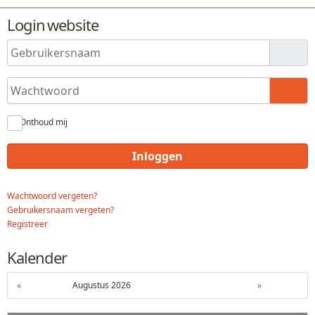
Login website
Gebruikersnaam
Wachtwoord
Toon
Onthoud mij
Inloggen
Wachtwoord vergeten?
Gebruikersnaam vergeten?
Registreer
Kalender
«
Augustus 2026
»